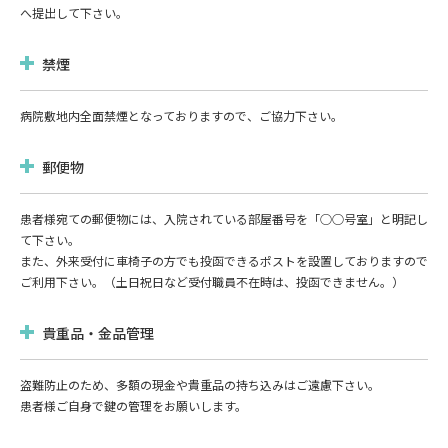
へ提出して下さい。
禁煙
病院敷地内全面禁煙となっておりますので、ご協力下さい。
郵便物
患者様宛ての郵便物には、入院されている部屋番号を「○○号室」と明記し
て下さい。
また、外来受付に車椅子の方でも投函できるポストを設置しておりますので
ご利用下さい。（土日祝日など受付職員不在時は、投函できません。）
貴重品・金品管理
盗難防止のため、多額の現金や貴重品の持ち込みはご遠慮下さい。
患者様ご⾃⾝で鍵の管理をお願いします。