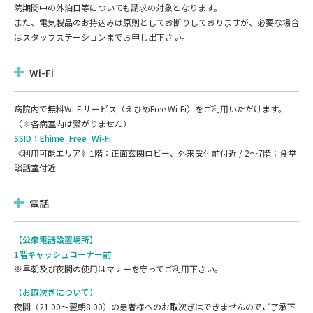
院期間中の外泊日等についても請求の対象となります。
また、電気製品のお持込みは原則としてお断りしておりますが、必要な場合
はスタッフステーションまでお申し出下さい。
Wi-Fi
病院内で無料Wi-Fiサービス（えひめFree Wi-Fi）をご利用いただけます。
（※各病室内は繋がりません）
SSID：Ehime_Free_Wi-Fi
《利用可能エリア》1階：正面玄関ロビー、外来受付前付近 / 2～7階：食堂
談話室付近
電話
【公衆電話設置場所】
1階キャッシュコーナー前
※早朝及び夜間の使⽤はマナーを守ってご利⽤下さい。
【お取次ぎについて】
夜間（21:00～翌朝8:00）の患者様へのお取次ぎはできませんのでご了承下