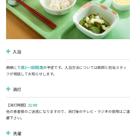
入浴
病棟にて
週2～3回程度
の予定です。入浴方法については医師と担当スタッ
フが相談してお知らせします。
消灯
【消灯時間】
21:00
他の患者様のご迷惑になりますので、消灯後のテレビ・ラジオの使用はご遠
慮下さい。
洗濯