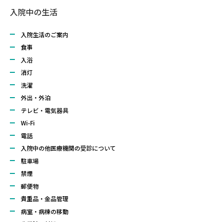
入院中の生活
入院生活のご案内
食事
入浴
消灯
洗濯
外出・外泊
テレビ・電気器具
Wi-Fi
電話
入院中の他医療機関の受診について
駐車場
禁煙
郵便物
貴重品・金品管理
病室・病棟の移動