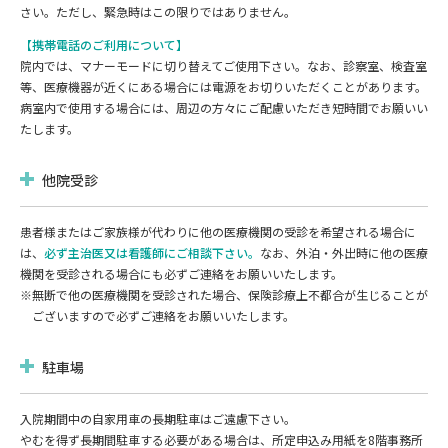
さい。ただし、緊急時はこの限りではありません。
【携帯電話のご利用について】
院内では、マナーモードに切り替えてご使用下さい。なお、診察室、検査室
等、医療機器が近くにある場合には電源をお切りいただくことがあります。
病室内で使用する場合には、周辺の方々にご配慮いただき短時間でお願いい
たします。
他院受診
患者様またはご家族様が代わりに他の医療機関の受診を希望される場合に
は、
必ず主治医又は看護師にご相談下さい。
なお、外泊・外出時に他の医療
機関を受診される場合にも必ずご連絡をお願いいたします。
※無断で他の医療機関を受診された場合、保険診療上不都合が⽣じることが
ございますので必ずご連絡をお願いいたします。
駐車場
入院期間中の自家用車の⻑期駐車はご遠慮下さい。
やむを得ず⻑期間駐⾞する必要がある場合は、所定申込み⽤紙を8階事務所