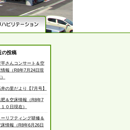
近の投稿
安平さんコンサート＆空
床情報（R8年7月24日現
在）
高井の里だより【7月号】
追肥＆空床情報（R8年7
月１０日現在）
ノーリフティング研修＆
空床情報（R8年6月26日