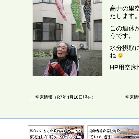
高井の里
たします
この連休
うです。
水分摂取
ね
HP用空床
←
空床情報（R7年4月18日現在）
空床情