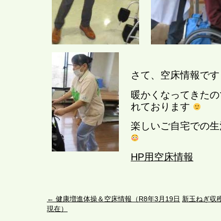
さて、空床情報です
暖かくなってきたの
れております
楽しいご自宅での生
HP用空床情報
←
健康増進体操＆空床情報（R8年3月19日
新玉ねぎ収穫
現在）